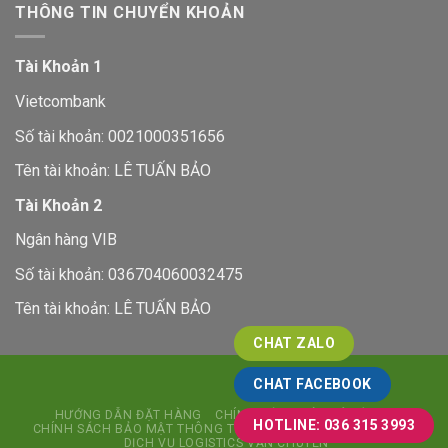
THÔNG TIN CHUYỂN KHOẢN
Tài Khoản 1
Vietcombank
Số tài khoản: 0021000351656
Tên tài khoản: LÊ TUẤN BẢO
Tài Khoản 2
Ngân hàng VIB
Số tài khoản: 036704060032475
Tên tài khoản: LÊ TUẤN BẢO
CHAT ZALO
CHAT FACEBOOK
HƯỚNG DẪN ĐẶT HÀNG
CHÍNH SÁCH ĐỔI TRẢ HÀNG
HOTLINE: 036 315 3993
CHÍNH SÁCH BẢO MẬT THÔNG TIN
CHÍNH SÁCH KIỂM HÀNG
DỊCH VỤ LOGISTICS VẬN CHUYỂN