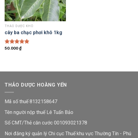
THẢO DƯỢC KHÔ
cây ba chạc phơi khô 1kg
50.000
₫
Được xếp
hạng
5.00
5 sao
THẢO DƯỢC HOÀNG YẾN
Mã số thuế 8132158647
Tên người nộp thuế Lê Tuấn Bảo
Số CMT/Thẻ căn cước 001093021378
Nơi đăng ký quản lý Chi cục Thuế khu vực Thường Tín - Phú