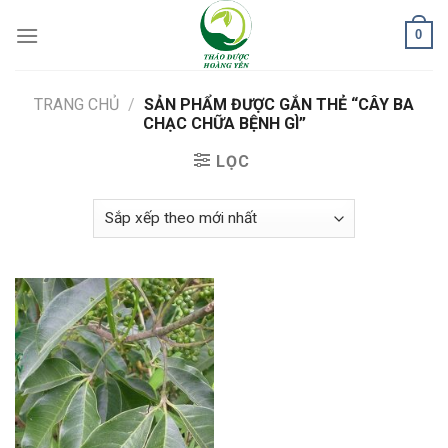
Skip
0
to
content
TRANG CHỦ
/
SẢN PHẨM ĐƯỢC GẮN THẺ “CÂY BA
CHẠC CHỮA BỆNH GÌ”
LỌC