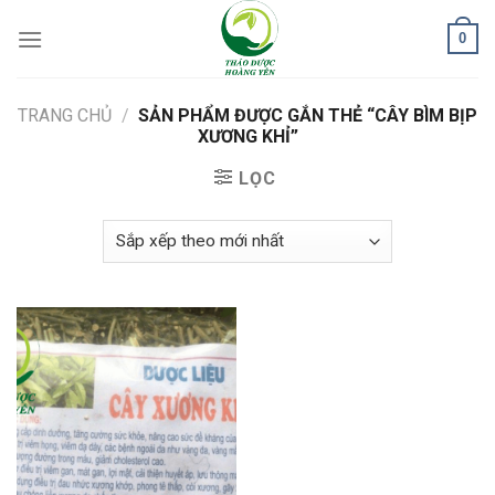
Skip
0
to
content
TRANG CHỦ
/
SẢN PHẨM ĐƯỢC GẮN THẺ “CÂY BÌM BỊP
XƯƠNG KHỈ”
LỌC