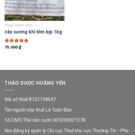
THẢO DƯỢC KHÔ
cây xương khỉ bìm bịp 1kg
75.000
₫
Được xếp
hạng
5.00
5 sao
THẢO DƯỢC HOÀNG YẾN
Mã số thuế 8132158647
Tên người nộp thuế Lê Tuấn Bảo
Số CMT/Thẻ căn cước 001093021378
Nơi đăng ký quản lý Chi cục Thuế khu vực Thường Tín - Phú