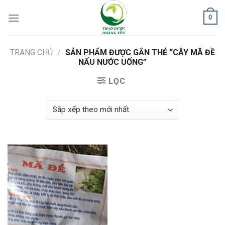
Skip
0
to
content
TRANG CHỦ
/
SẢN PHẨM ĐƯỢC GẮN THẺ “CÂY MÃ ĐỀ
NẤU NƯỚC UỐNG”
LỌC