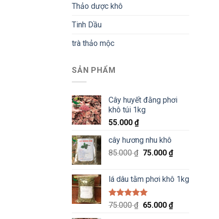
Thảo dược khô
Tinh Dầu
trà thảo mộc
SẢN PHẨM
Cây huyết đằng phơi
khô túi 1kg
55.000
₫
cây hương nhu khô
Giá
Giá
85.000
₫
75.000
₫
gốc
hiện
là:
tại
lá dâu tằm phơi khô 1kg
85.000 ₫.
là:
75.000 ₫.
Được xếp
Giá
Giá
75.000
₫
65.000
₫
hạng
5.00
gốc
hiện