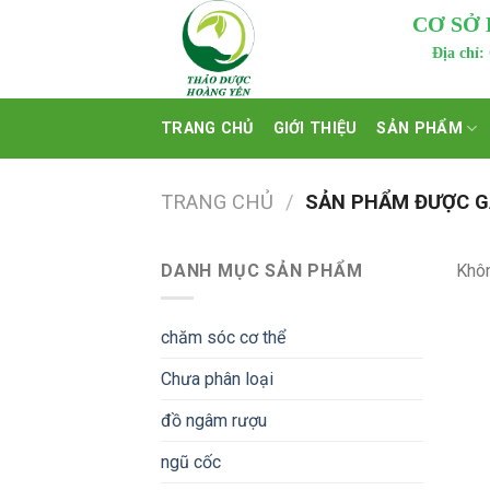
Skip
CƠ SỞ
to
Địa chỉ:
content
TRANG CHỦ
GIỚI THIỆU
SẢN PHẨM
TRANG CHỦ
/
SẢN PHẨM ĐƯỢC GẮ
DANH MỤC SẢN PHẨM
Khôn
chăm sóc cơ thể
Chưa phân loại
đồ ngâm rượu
ngũ cốc