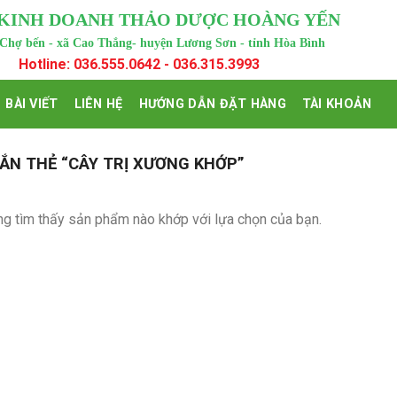
 KINH DOANH THẢO DƯỢC HOÀNG YẾN
 Chợ bến - xã Cao Thắng- huyện Lương Sơn - tỉnh Hòa Bình
Hotline: 036.555.0642 - 036.315.3993
BÀI VIẾT
LIÊN HỆ
HƯỚNG DẪN ĐẶT HÀNG
TÀI KHOẢN
N THẺ “CÂY TRỊ XƯƠNG KHỚP”
g tìm thấy sản phẩm nào khớp với lựa chọn của bạn.