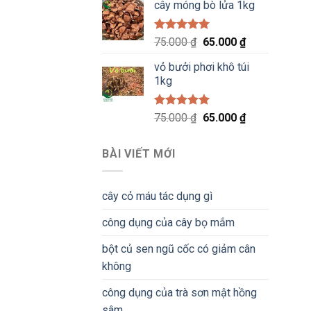
5 sao
cây móng bò lửa 1kg
là:
tại
75.000 ₫.
là:
65.000 ₫.
Được xếp
Giá
Giá
75.000
₫
65.000
₫
hạng
5.00
gốc
hiện
5 sao
vỏ bưởi phơi khô túi
là:
tại
1kg
75.000 ₫.
là:
65.000 ₫.
Được xếp
Giá
Giá
75.000
₫
65.000
₫
hạng
5.00
gốc
hiện
5 sao
là:
tại
BÀI VIẾT MỚI
75.000 ₫.
là:
65.000 ₫.
cây cỏ máu tác dụng gì
công dụng của cây bọ mắm
bột củ sen ngũ cốc có giảm cân
không
công dụng của trà sơn mật hồng
sâm