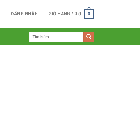
ĐĂNG NHẬP
GIỎ HÀNG /
0
₫
0
Tìm
kiếm: