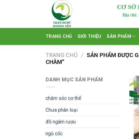
Skip
CƠ SỞ
to
Địa chỉ:
content
TRANG CHỦ
GIỚI THIỆU
SẢN PHẨM
TRANG CHỦ
/
SẢN PHẨM ĐƯỢC G
CHÀM”
DANH MỤC SẢN PHẨM
chăm sóc cơ thể
Chưa phân loại
đồ ngâm rượu
ngũ cốc