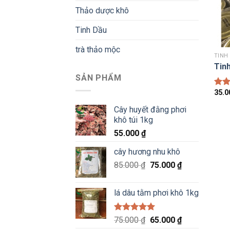
Thảo dược khô
Tinh Dầu
trà thảo mộc
TINH
Tin
SẢN PHẨM
35.
Đượ
hạn
Cây huyết đằng phơi
5 sa
khô túi 1kg
55.000
₫
cây hương nhu khô
Giá
Giá
85.000
₫
75.000
₫
gốc
hiện
là:
tại
lá dâu tằm phơi khô 1kg
85.000 ₫.
là:
75.000 ₫.
Được xếp
Giá
Giá
75.000
₫
65.000
₫
hạng
5.00