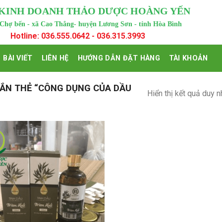
 KINH DOANH THẢO DƯỢC HOÀNG YẾN
 Chợ bến - xã Cao Thắng- huyện Lương Sơn - tỉnh Hòa Bình
Hotline: 036.555.0642 - 036.315.3993
BÀI VIẾT
LIÊN HỆ
HƯỚNG DẪN ĐẶT HÀNG
TÀI KHOẢN
ẮN THẺ “CÔNG DỤNG CỦA DẦU
Hiển thị kết quả duy n