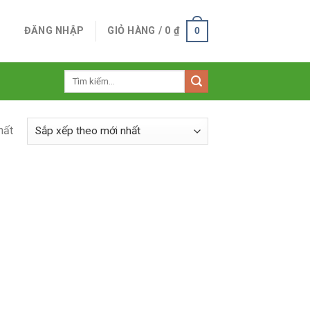
ĐĂNG NHẬP
GIỎ HÀNG /
0
₫
0
Tìm
kiếm:
hất