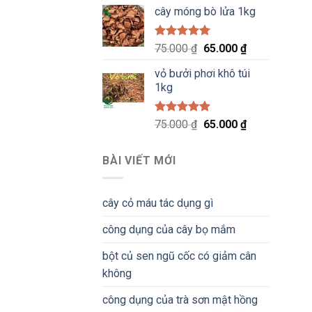
gốc
hiện
5 sao
cây móng bò lửa 1kg
là:
tại
75.000 ₫.
là:
65.000 ₫.
Được xếp
Giá
Giá
75.000
₫
65.000
₫
hạng
5.00
gốc
hiện
5 sao
vỏ bưởi phơi khô túi
là:
tại
1kg
75.000 ₫.
là:
65.000 ₫.
Được xếp
Giá
Giá
75.000
₫
65.000
₫
hạng
5.00
gốc
hiện
5 sao
là:
tại
BÀI VIẾT MỚI
75.000 ₫.
là:
65.000 ₫.
cây cỏ máu tác dụng gì
công dụng của cây bọ mắm
bột củ sen ngũ cốc có giảm cân
không
công dụng của trà sơn mật hồng