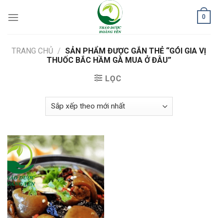
Skip
0
to
content
TRANG CHỦ
/
SẢN PHẨM ĐƯỢC GẮN THẺ “GÓI GIA VỊ
THUỐC BẮC HẦM GÀ MUA Ở ĐÂU”
LỌC