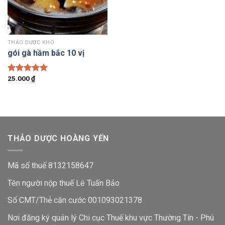
THẢO DƯỢC KHÔ
gói gà hầm bắc 10 vị
25.000
₫
Được xếp
hạng
5.00
5 sao
THẢO DƯỢC HOÀNG YẾN
Mã số thuế 8132158647
Tên người nộp thuế Lê Tuấn Bảo
Số CMT/Thẻ căn cước 001093021378
Nơi đăng ký quản lý Chi cục Thuế khu vực Thường Tín - Phú