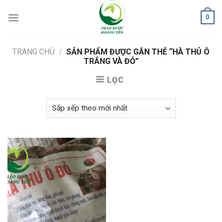
Skip
0
to
content
TRANG CHỦ
/
SẢN PHẨM ĐƯỢC GẮN THẺ “HÀ THỦ Ô
TRẮNG VÀ ĐỎ”
LỌC