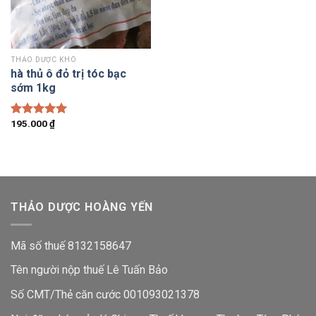
THẢO DƯỢC KHÔ
hà thủ ô đỏ trị tóc bạc
sớm 1kg
195.000
₫
Được xếp
hạng
5.00
5 sao
THẢO DƯỢC HOÀNG YẾN
Mã số thuế 8132158647
Tên người nộp thuế Lê Tuấn Bảo
Số CMT/Thẻ căn cước 001093021378