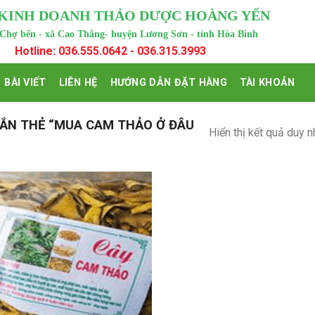
 KINH DOANH THẢO DƯỢC HOÀNG YẾN
 Chợ bến - xã Cao Thắng- huyện Lương Sơn - tỉnh Hòa Bình
Hotline: 036.555.0642 - 036.315.3993
BÀI VIẾT
LIÊN HỆ
HƯỚNG DẪN ĐẶT HÀNG
TÀI KHOẢN
ẮN THẺ “MUA CAM THẢO Ở ĐÂU
Hiển thị kết quả duy n