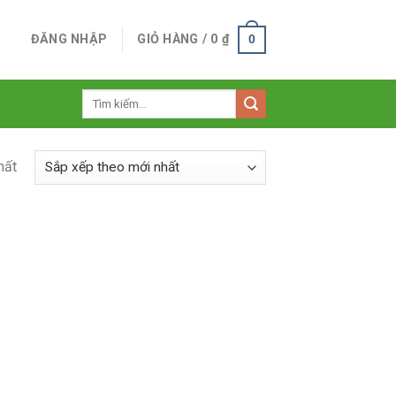
ĐĂNG NHẬP
GIỎ HÀNG /
0
₫
0
Tìm
kiếm:
hất