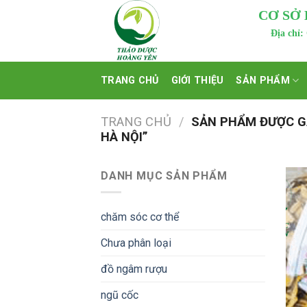
Skip
CƠ SỞ
to
Địa chỉ:
content
TRANG CHỦ
GIỚI THIỆU
SẢN PHẨM
TRANG CHỦ
/
SẢN PHẨM ĐƯỢC G
HÀ NỘI”
DANH MỤC SẢN PHẨM
chăm sóc cơ thể
Chưa phân loại
đồ ngâm rượu
ngũ cốc