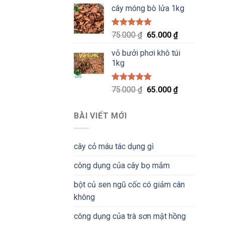
gốc
hiện
5 sao
cây móng bò lửa 1kg
là:
tại
75.000 ₫.
là:
65.000 ₫.
Được xếp
Giá
Giá
75.000
₫
65.000
₫
hạng
5.00
gốc
hiện
5 sao
vỏ bưởi phơi khô túi
là:
tại
1kg
75.000 ₫.
là:
65.000 ₫.
Được xếp
Giá
Giá
75.000
₫
65.000
₫
hạng
5.00
gốc
hiện
5 sao
là:
tại
BÀI VIẾT MỚI
75.000 ₫.
là:
65.000 ₫.
cây cỏ máu tác dụng gì
công dụng của cây bọ mắm
bột củ sen ngũ cốc có giảm cân
không
công dụng của trà sơn mật hồng