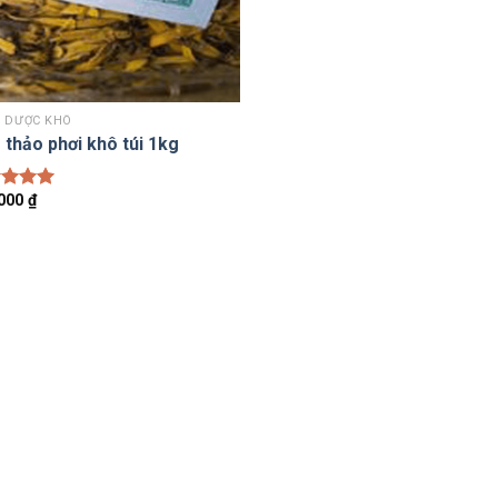
 DƯỢC KHÔ
thảo phơi khô túi 1kg
.000
₫
c xếp
g
5.00
o