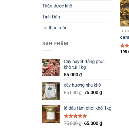
Thảo dược khô
Tinh Dầu
trà thảo mộc
THẢO
cam 
SẢN PHẨM
195
Đượ
hạn
Cây huyết đằng phơi
5 sa
khô túi 1kg
55.000
₫
cây hương nhu khô
Giá
Giá
85.000
₫
75.000
₫
gốc
hiện
là:
tại
lá dâu tằm phơi khô 1kg
85.000 ₫.
là:
75.000 ₫.
Được xếp
Giá
Giá
75.000
₫
65.000
₫
hạng
5.00