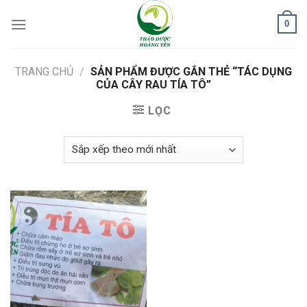
Skip
0
to
content
TRANG CHỦ
/
SẢN PHẨM ĐƯỢC GẮN THẺ “TÁC DỤNG
CỦA CÂY RAU TÍA TÔ”
LỌC