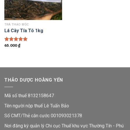
TRÀ THẢO MỘC
Lá Cây Tía Tô 1kg
65.000
₫
Được xếp
hạng
5.00
5 sao
THẢO DƯỢC HOÀNG YẾN
Mã số thuế 8132158647
Tên người nộp thuế Lê Tuấn Bảo
Số CMT/Thẻ căn cước 001093021378
Nơi đăng ký quản lý Chi cục Thuế khu vực Thường Tín - Phú