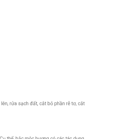
n, rửa sạch đất, cắt bỏ phần rễ tơ, cắt
p. Cụ thể, bắc mộc hương có các tác dụng