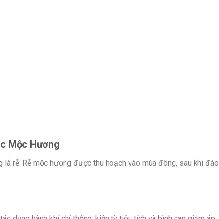
ắc Mộc Hương
à rễ. Rễ mộc hương được thu hoạch vào mùa đông, sau khi đào lê
tác dụng hành khí chỉ thống, kiện tỳ tiêu tích và bình can giảm á