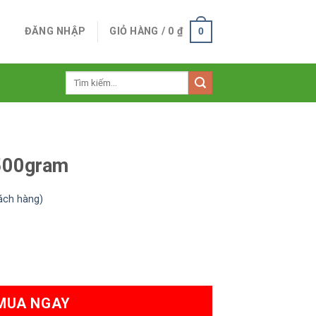
ĐĂNG NHẬP
GIỎ HÀNG /
0
₫
0
Tìm
kiếm:
500gram
ách hàng)
ợng
MUA NGAY