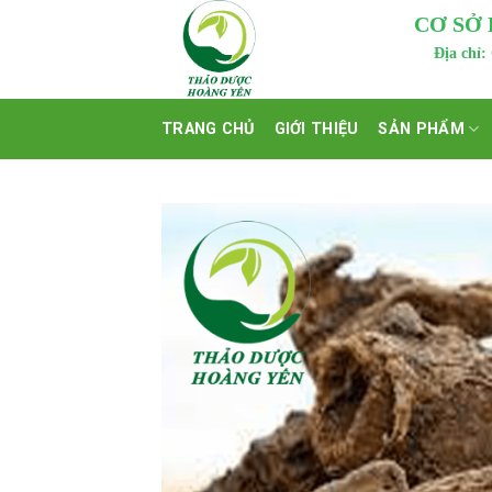
Skip
CƠ SỞ
to
Địa chỉ:
content
TRANG CHỦ
GIỚI THIỆU
SẢN PHẨM