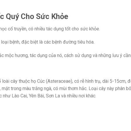
c Quý Cho Sức Khỏe
ọc cổ truyền, có nhiều tác dụng tốt cho sức khỏe.
oại bệnh, đặc biệt là các bệnh đường tiêu hóa.
 bắc mộc hương, tác dụng của nó, cách sử dụng và những lưu ý cần 
loài cây thuộc họ Cúc (Asteraceae), có rễ hình trụ, dài 5-15cm,
 mặt trong màu trắng ngà, có mùi thơm hắc. Loại cây này phân bố ở
c như Lào Cai, Yên Bái, Sơn La và nhiều nơi khác.