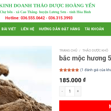
 KINH DOANH THẢO DƯỢC HOÀNG YẾN
 Chợ bến - xã Cao Thắng- huyện Lương Sơn - tỉnh Hòa Bình
Hotline: 036.555.0642 - 036.315.3993
BÀI VIẾT
LIÊN HỆ
HƯỚNG DẪN ĐẶT HÀNG
TÀI KHOẢN
TRANG CHỦ
/
THẢO DƯỢC KHÔ
bắc mộc hương 
(
1
đánh giá của kh
5.00
1
trên 5
185.000
₫
dựa trên
đánh giá
bắc mộc hương 500gram số lư