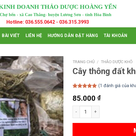
 KINH DOANH THẢO DƯỢC HOÀNG YẾN
 Chợ bến - xã Cao Thắng- huyện Lương Sơn - tỉnh Hòa Bình
Hotline: 036.555.0642 - 036.315.3993
BÀI VIẾT
LIÊN HỆ
HƯỚNG DẪN ĐẶT HÀNG
TÀI KHOẢN
TRANG CHỦ
/
THẢO DƯỢC KHÔ
Cây thông đất k
(
1
đánh giá của kh
5.00
1
trên 5
85.000
₫
dựa trên
đánh giá
Cây thông đất khô 1kg số lượ