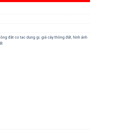
hông đât co tac dung gi
,
giá cây thông đất
,
hình ảnh
ất