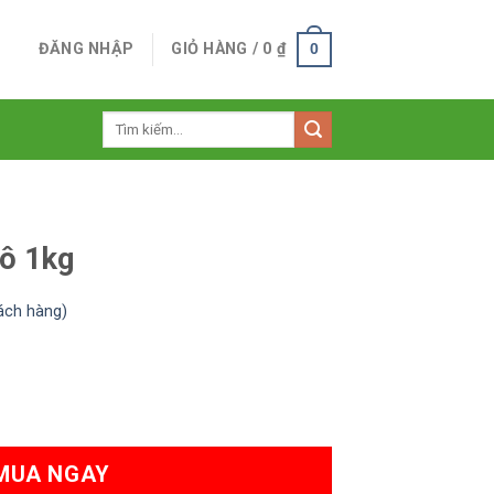
ĐĂNG NHẬP
GIỎ HÀNG /
0
₫
0
Tìm
kiếm:
hô 1kg
ách hàng)
ng
MUA NGAY