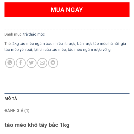
MUA NGAY
Danh mục:
trà thảo mộc
Thẻ:
2kg táo mèo ngâm bao nhiêu lít rượu
,
bán rượu táo mèo hà nội
,
giá
táo mèo yên bái
,
lợi ích của táo mèo
,
táo mèo ngâm rượu với gì
MÔ TẢ
ĐÁNH GIÁ (1)
táo mèo khô tây bắc 1kg