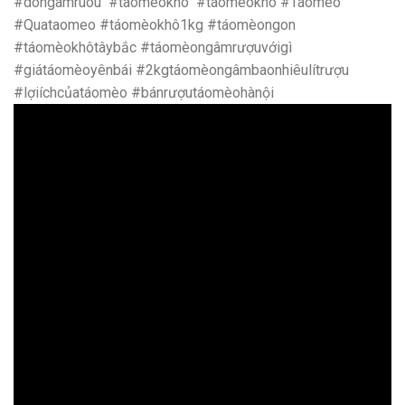
#dongamruou #taomeokho #táomèokhô #Taomeo
#Quataomeo #táomèokhô1kg #táomèongon
#táomèokhôtâybắc #táomèongâmrượuvớigì
#giátáomèoyênbái #2kgtáomèongâmbaonhiêulítrượu
#lợiíchcủatáomèo #bánrượutáomèohànội