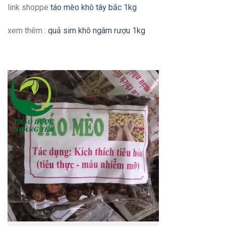
link shoppe
táo mèo khô tây bắc 1kg
xem thêm :
quả sim khô ngâm rượu 1kg