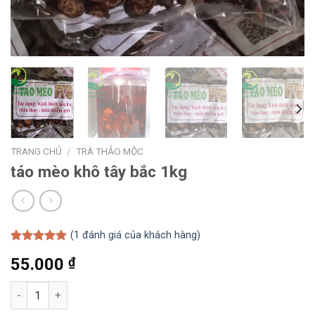
TRANG CHỦ
/
TRÀ THẢO MỘC
táo mèo khô tây bắc 1kg
(
1
đánh giá của khách hàng)
5.00
1
trên 5
55.000
₫
dựa trên
đánh giá
táo mèo khô tây bắc 1kg số lượng