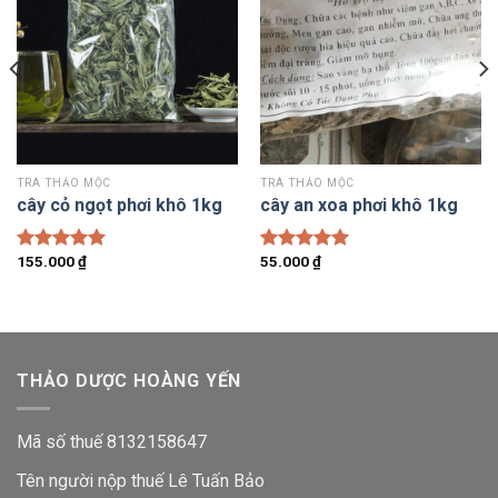
TRÀ THẢO MỘC
TRÀ THẢO MỘC
cây cỏ ngọt phơi khô 1kg
cây an xoa phơi khô 1kg
155.000
₫
55.000
₫
Được xếp
Được xếp
hạng
5.00
hạng
5.00
5 sao
5 sao
THẢO DƯỢC HOÀNG YẾN
Mã số thuế 8132158647
Tên người nộp thuế Lê Tuấn Bảo