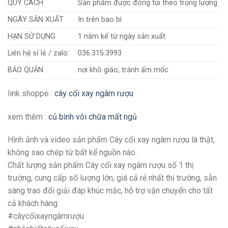
QUY CÁCH
Sản phẩm được đóng túi theo trọng lượng
NGÀY SẢN XUẤT
In trên bao bì
HẠN SỬ DỤNG
1 năm kể từ ngày sản xuất
Liên hệ sỉ lẻ / zalo:
036.315.3993
BẢO QUẢN
nơi khô giáo, tránh ẩm mốc
link shoppe :
cây cối xay ngâm rượu
xem thêm :
củ bình vôi chữa mất ngủ
Hình ảnh và video sản phẩm Cây cối xay ngâm rượu là thật,
không sao chép từ bất kể nguồn nào.
Chất lượng sản phẩm Cây cối xay ngâm rượu số 1 thị
trường, cung cấp số lượng lớn, giá cả rẻ nhất thị trường, sẵn
sàng trao đổi giải đáp khúc mắc, hỗ trợ vận chuyển cho tất
cả khách hàng.
#câycốixayngâmrượu