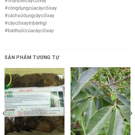
#nhậnbiếtcâycốixay
#côngdụngcủacâycốixay
#cáchsửdụngcâycốixay
#câycốixaytrịbệnhgì
#bàithuốccủacâycốixay
SẢN PHẨM TƯƠNG TỰ