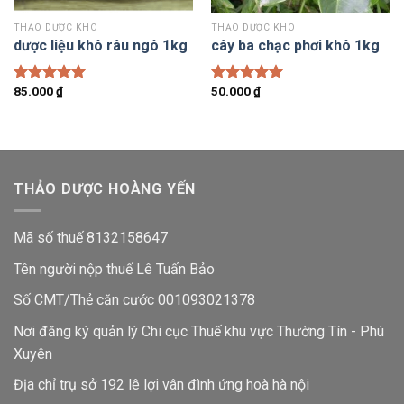
THẢO DƯỢC KHÔ
THẢO DƯỢC KHÔ
dược liệu khô râu ngô 1kg
cây ba chạc phơi khô 1kg
85.000
₫
50.000
₫
Được xếp
Được xếp
hạng
5.00
hạng
5.00
5 sao
5 sao
THẢO DƯỢC HOÀNG YẾN
Mã số thuế 8132158647
Tên người nộp thuế Lê Tuấn Bảo
Số CMT/Thẻ căn cước 001093021378
Nơi đăng ký quản lý Chi cục Thuế khu vực Thường Tín - Phú
Xuyên
Địa chỉ trụ sở 192 lê lợi vân đình ứng hoà hà nội