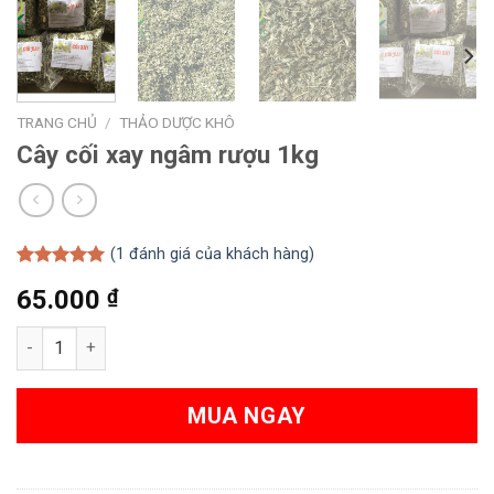
TRANG CHỦ
/
THẢO DƯỢC KHÔ
Cây cối xay ngâm rượu 1kg
(
1
đánh giá của khách hàng)
5.00
1
trên 5
65.000
₫
dựa trên
đánh giá
Cây cối xay ngâm rượu 1kg số lượng
MUA NGAY