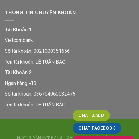
THÔNG TIN CHUYỂN KHOẢN
Tài Khoản 1
Vietcombank
Số tài khoản: 0021000351656
Tên tài khoản: LÊ TUẤN BẢO
Tài Khoản 2
Ngân hàng VIB
Số tài khoản: 036704060032475
Tên tài khoản: LÊ TUẤN BẢO
CHAT ZALO
CHAT FACEBOOK
HƯỚNG DẪN ĐẶT HÀNG
CHÍNH SÁCH ĐỔI TRẢ HÀNG