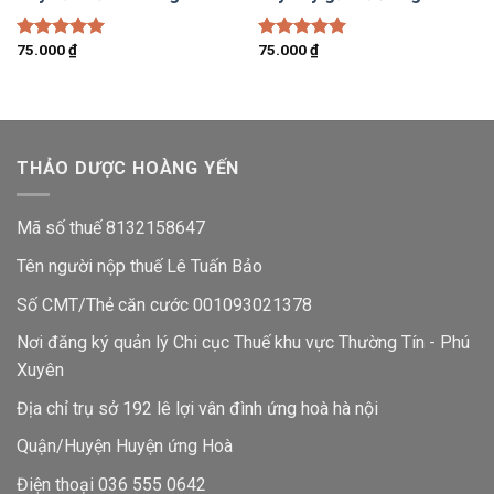
75.000
₫
75.000
₫
Được xếp
Được xếp
hạng
5.00
hạng
5.00
5 sao
5 sao
THẢO DƯỢC HOÀNG YẾN
Mã số thuế 8132158647
Tên người nộp thuế Lê Tuấn Bảo
Số CMT/Thẻ căn cước 001093021378
Nơi đăng ký quản lý Chi cục Thuế khu vực Thường Tín - Phú
Xuyên
Địa chỉ trụ sở 192 lê lợi vân đình ứng hoà hà nội
Quận/Huyện Huyện ứng Hoà
Điện thoại 036 555 0642