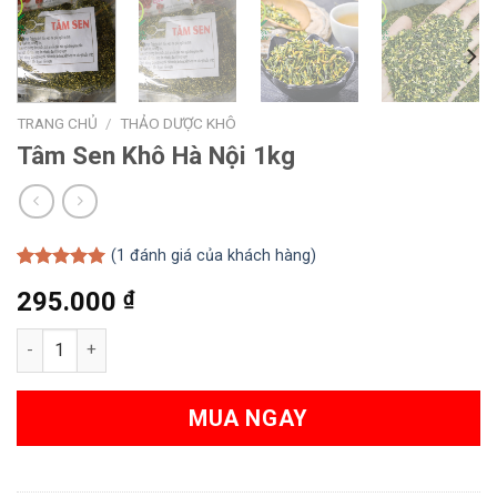
TRANG CHỦ
/
THẢO DƯỢC KHÔ
Tâm Sen Khô Hà Nội 1kg
(
1
đánh giá của khách hàng)
5.00
1
trên 5
295.000
₫
dựa trên
đánh giá
Tâm Sen Khô Hà Nội 1kg số lượng
MUA NGAY