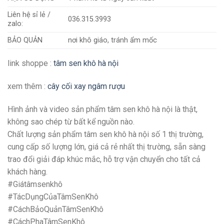
Liên hệ sỉ lẻ /
036.315.3993
zalo:
BẢO QUẢN
nơi khô giáo, tránh ẩm mốc
link shoppe :
tâm sen khô hà nội
xem thêm :
cây cối xay ngâm rượu
Hình ảnh và video sản phẩm tâm sen khô hà nội là thật,
không sao chép từ bất kể nguồn nào.
Chất lượng sản phẩm tâm sen khô hà nội số 1 thị trường,
cung cấp số lượng lớn, giá cả rẻ nhất thị trường, sẵn sàng
trao đổi giải đáp khúc mắc, hỗ trợ vận chuyển cho tất cả
khách hàng.
#Giátâmsenkhô
#TácDụngCủaTâmSenKhô
#CáchBảoQuảnTâmSenKhô
#CáchPhaTâmSenKhô