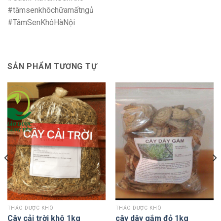
#tâmsenkhôchữamấtngủ
#TâmSenKhôHàNội
SẢN PHẨM TƯƠNG TỰ
THẢO DƯỢC KHÔ
THẢO DƯỢC KHÔ
Cây cải trời khô 1kg
cây dây gắm đỏ 1kg