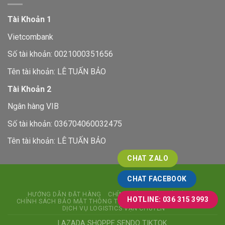
Tài Khoản 1
Vietcombank
Số tài khoản: 0021000351656
Tên tài khoản: LÊ TUẤN BẢO
Tài Khoản 2
Ngân hàng VIB
Số tài khoản: 036704060032475
Tên tài khoản: LÊ TUẤN BẢO
CHAT ZALO
CHAT FACEBOOK
HƯỚNG DẪN ĐẶT HÀNG
CHÍNH SÁCH ĐỔI TRẢ HÀNG
HOTLINE: 036 315 3993
CHÍNH SÁCH BẢO MẬT THÔNG TIN
CHÍNH SÁCH KIỂM HÀNG
DỊCH VỤ LOGISTICS VẬN CHUYỂN
LAZADA
SHOPPE
SENDO
TIKTOK